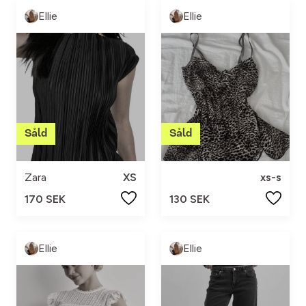
Ellie
Ellie
Zara
XS
xs-s
170 SEK
130 SEK
Ellie
Ellie