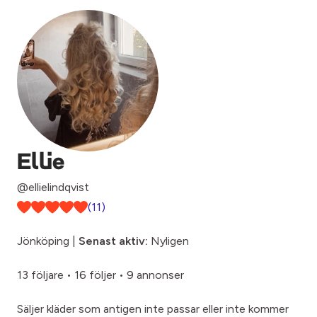
Ellie
@ellielindqvist
(11)
Jönköping |
Senast aktiv:
Nyligen
13 följare
•
16 följer
•
9 annonser
Säljer kläder som antigen inte passar eller inte kommer