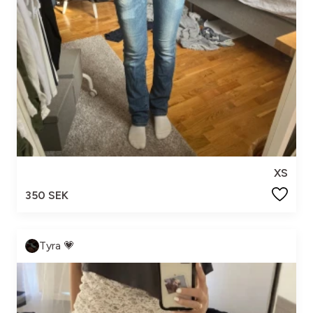
XS
350 SEK
Tyra 💗