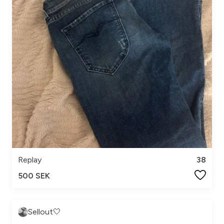
Replay
38
500 SEK
Sellout🤍