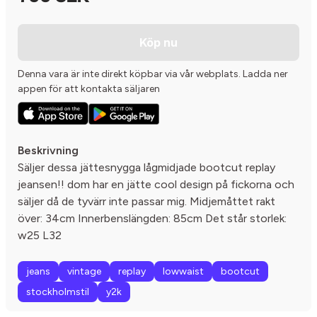
Köp nu
Denna vara är inte direkt köpbar via vår webplats. Ladda ner
appen för att kontakta säljaren
Beskrivning
Säljer dessa jättesnygga lågmidjade bootcut replay
jeansen!! dom har en jätte cool design på fickorna och
säljer då de tyvärr inte passar mig. Midjemåttet rakt
över: 34cm Innerbenslängden: 85cm Det står storlek:
w25 L32
jeans
vintage
replay
lowwaist
bootcut
stockholmstil
y2k