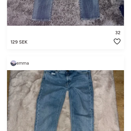
32
129 SEK
emma