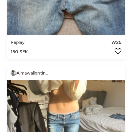
Replay
W25
150 SEK
Almawallentin_