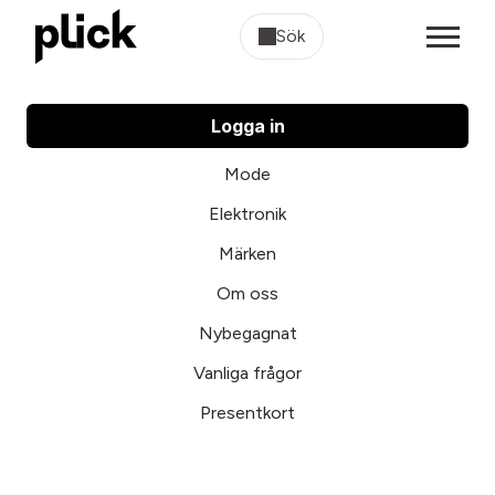
Sök
Logga in
Mode
Elektronik
Märken
Om oss
Nybegagnat
Vanliga frågor
Presentkort