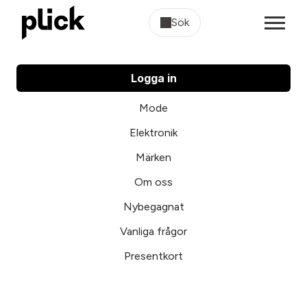
Sök
Logga in
Mode
Elektronik
Märken
Om oss
Nybegagnat
Vanliga frågor
Presentkort