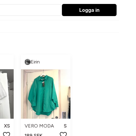
Logga in
Eirin
XS
VERO MODA
S
189 SEK