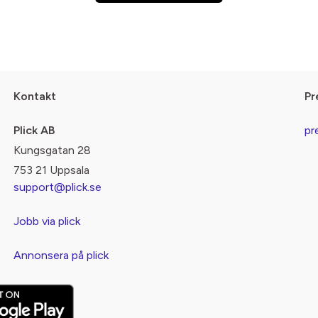
Kontakt
Pr
Plick AB
pr
Kungsgatan 28
753 21 Uppsala
support@plick.se
Jobb via plick
Annonsera på plick