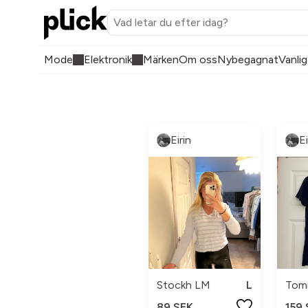
Mode
Elektronik
Märken
Om oss
Nybegagnat
Vanlig
Eirin
Ei
Stockh LM
L
Tom
89 SEK
159