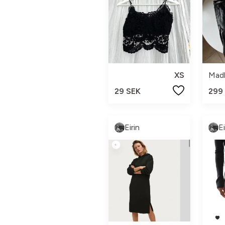
XS
Mad
29 SEK
299
Eirin
Ei