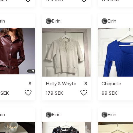
rin
Eirin
Eirin
S
Holly & Whyte
S
Chiquelle
 SEK
179 SEK
99 SEK
rin
Eirin
Eirin