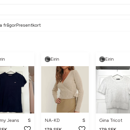
a frågor
Presentkort
rin
Eirin
Eirin
my Jeans
S
NA-KD
S
Gina Tricot
 SEK
179 SEK
179 SEK