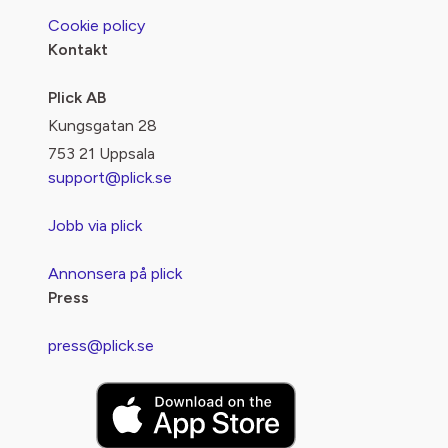
Cookie policy
Kontakt
Plick AB
Kungsgatan 28
753 21 Uppsala
support@plick.se
Jobb via plick
Annonsera på plick
Press
press@plick.se