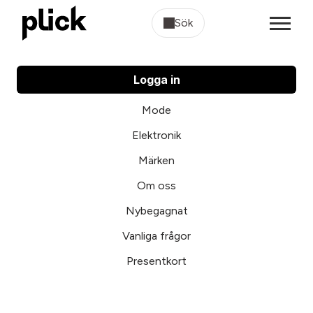
Sök
Logga in
Mode
Elektronik
Märken
Om oss
Nybegagnat
Vanliga frågor
Presentkort