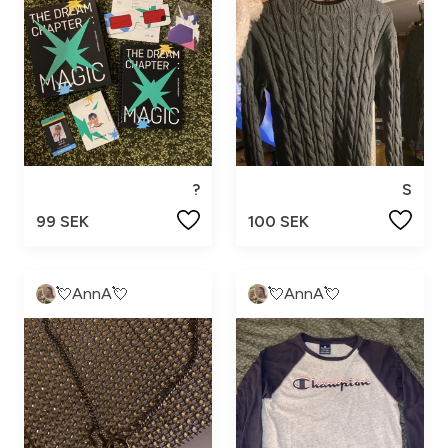
?
S
99 SEK
100 SEK
💘AnnA💘
💘AnnA💘