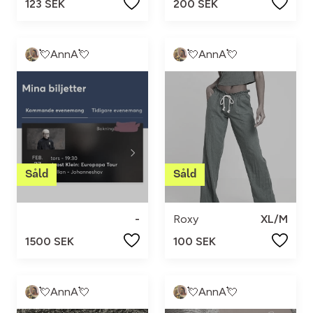
123 SEK
200 SEK
💘AnnA💘
💘AnnA💘
-
Roxy
XL/M
1500 SEK
100 SEK
💘AnnA💘
💘AnnA💘