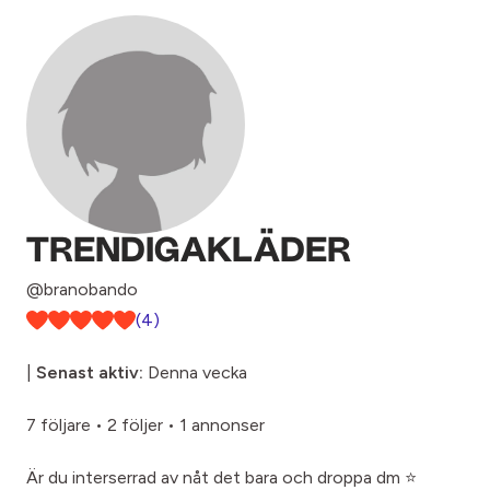
TRENDIGAKLÄDER
@branobando
(4)
|
Senast aktiv:
Denna vecka
7 följare
•
2 följer
•
1 annonser
Är du interserrad av nåt det bara och droppa dm ⭐️