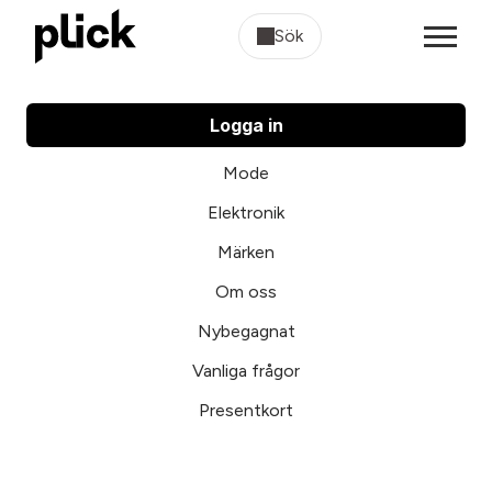
Sök
Logga in
Mode
Elektronik
Märken
Om oss
Nybegagnat
Vanliga frågor
Presentkort