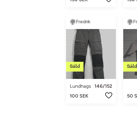
Fredrik
F
Lundhags
146/152
100 SEK
50 