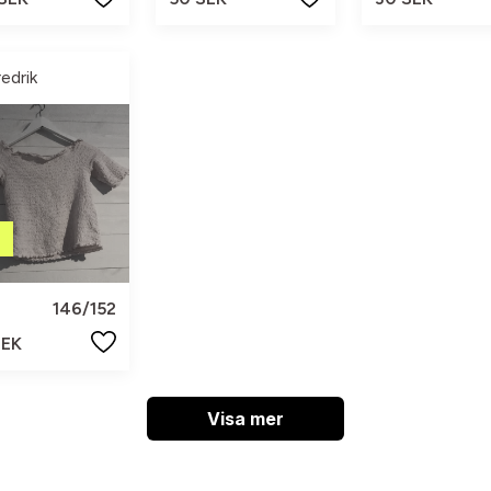
redrik
146/152
SEK
Visa mer