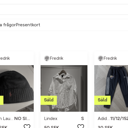
a frågor
Presentkort
redrik
Fredrik
Fredrik
Ralph Lauren
NO SIZE
Lindex
S
Adidas
 SEK
50 SEK
30 SEK