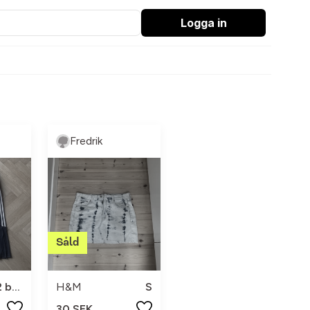
Logga in
Fredrik
11/12/152 barn
H&M
S
30 SEK