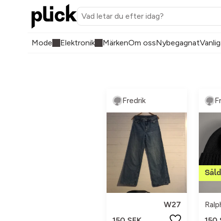
Mode
Elektronik
Märken
Om oss
Nybegagnat
Vanlig
Fredrik
F
W27
150 SEK
150