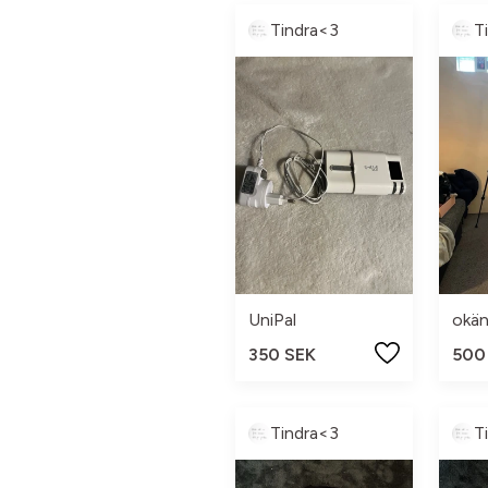
Tindra<3
T
UniPal
okän
350 SEK
500
Tindra<3
T