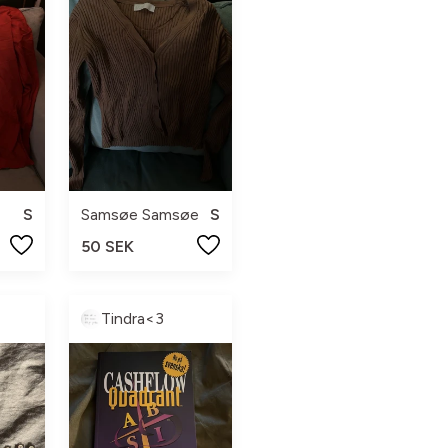
S
Samsøe Samsøe
S
50 SEK
Tindra<3