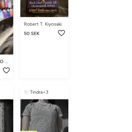
Robert T. Kiyosaki och Sharon L. Lechter
50 SEK
NO SIZE
Tindra<3