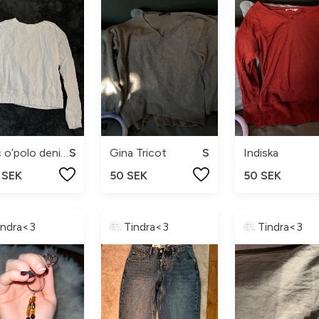
marc o’polo denim
S
Gina Tricot
S
Indiska
 SEK
50 SEK
50 SEK
indra<3
Tindra<3
Tindra<3