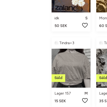
idk
S
Mon
50 SEK
60 
Tindra<3
T
Lager 157
M
Lage
15 SEK
35 