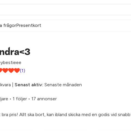
a frågor
Presentkort
indra<3
ybestieee
(1)
kvara |
Senast aktiv:
Senaste månaden
ljare
•
1 följer
•
17 annonser
ett bra pris! Allt ska bort, kan ibland skicka med en godis vid sna