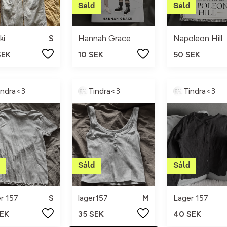
ki
S
Hannah Grace
Napoleon Hill
SEK
10 SEK
50 SEK
indra<3
Tindra<3
Tindra<3
r 157
S
lager157
M
Lager 157
SEK
35 SEK
40 SEK