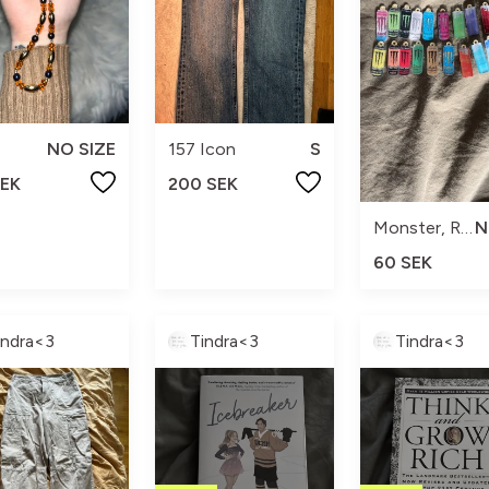
NO SIZE
157 Icon
S
SEK
200 SEK
Monster, Red Bull
60 SEK
indra<3
Tindra<3
Tindra<3