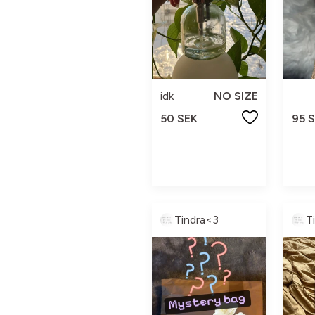
idk
NO SIZE
50 SEK
95 
Tindra<3
T