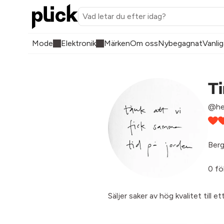
Mode
Elektronik
Märken
Om oss
Nybegagnat
Vanlig
T
@he
Berg
0 fö
Säljer saker av hög kvalitet till 