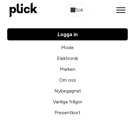
Sök
Logga in
Mode
Elektronik
Märken
Om oss
Nybegagnat
Vanliga frågor
Presentkort