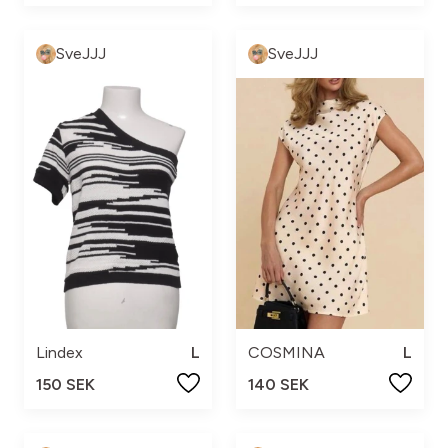
SveJJJ
SveJJJ
Lindex
L
COSMINA
L
150 SEK
140 SEK