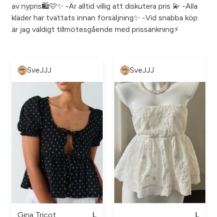
av nypris🛍️🩷✨ -Är alltid villig att diskutera pris 💫 -Alla
kläder har tvättats innan försäljning✨ -Vid snabba köp
är jag väldigt tillmötesgående med prissänkning⚡️
SveJJJ
SveJJJ
Gina Tricot
L
L