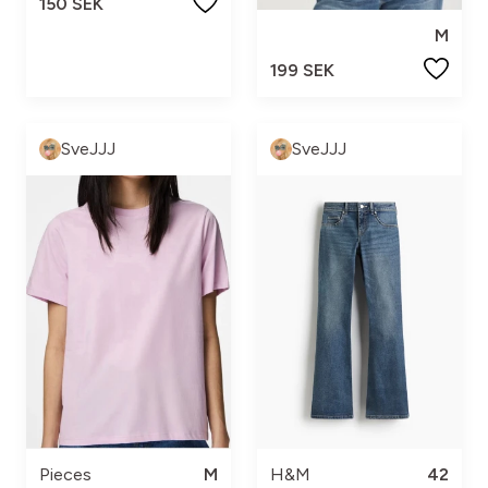
150 SEK
M
199 SEK
SveJJJ
SveJJJ
Pieces
M
H&M
42