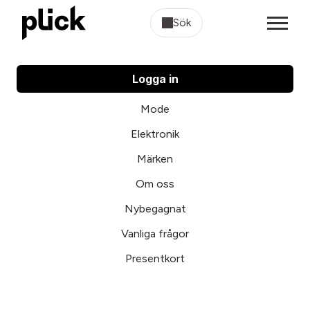
Sök
Logga in
Mode
Elektronik
Märken
Om oss
Nybegagnat
Vanliga frågor
Presentkort