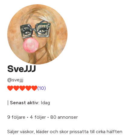
SveJJJ
@svejjj
(10)
|
Senast aktiv:
Idag
9 följare
•
4 följer
•
80 annonser
Säljer väskor, kläder och skor prissatta till cirka hälften