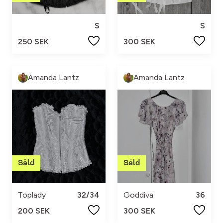
S
S
250 SEK
300 SEK
Amanda Lantz
Amanda Lantz
Toplady
32/34
Goddiva
36
200 SEK
300 SEK