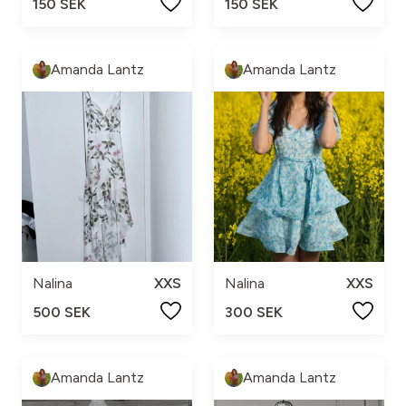
150 SEK
150 SEK
Amanda Lantz
Amanda Lantz
Nalina
XXS
Nalina
XXS
500 SEK
300 SEK
Amanda Lantz
Amanda Lantz