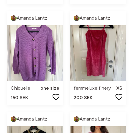
Amanda Lantz
Amanda Lantz
Chiquelle
one size
femmeluxe finery
XS
150 SEK
200 SEK
Amanda Lantz
Amanda Lantz