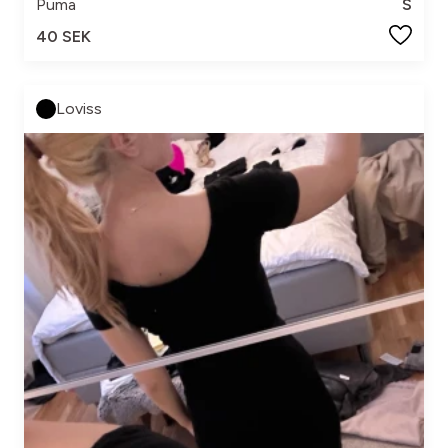
Puma
S
40 SEK
Loviss