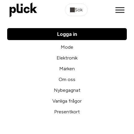
Sök
Logga in
Mode
Elektronik
Märken
Om oss
Nybegagnat
Vanliga frågor
Presentkort