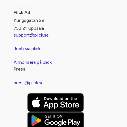
Plick AB
Kungsgatan 28
753 21 Uppsala
support@plick.se
Jobb via plick
Annonsera på plick
Press
press@plick.se