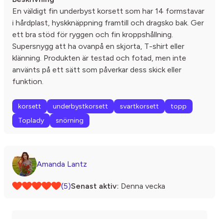
En väldigt fin underbyst korsett som har 14 formstavar
i hårdplast, hyskknäppning framtill och dragsko bak. Ger
ett bra stöd för ryggen och fin kroppshållning.
Supersnygg att ha ovanpå en skjorta, T-shirt eller
klänning. Produkten är testad och fotad, men inte
använts på ett sätt som påverkar dess skick eller
funktion.
korsett
underbystkorsett
svartkorsett
topp
Toplady
snörning
Amanda Lantz
(5)
Senast aktiv:
Denna vecka