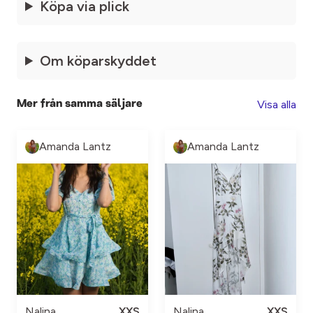
Köpa via plick
Om köparskyddet
Visa alla
Mer från samma säljare
Amanda Lantz
Amanda Lantz
Nalina
XXS
Nalina
XXS