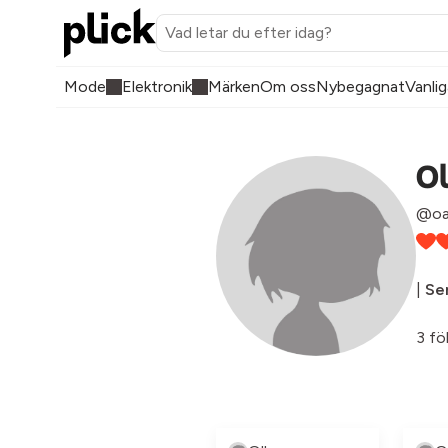
Mode
Elektronik
Märken
Om oss
Nybegagnat
Vanlig
Ol
@oa
|
Sen
3 fö