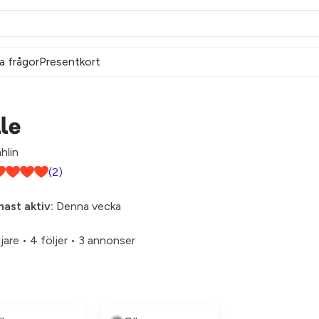
a frågor
Presentkort
le
hlin
(2)
ast aktiv:
Denna vecka
ljare
•
4 följer
•
3 annonser