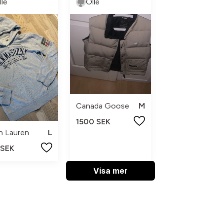
lle
Olle
Canada Goose
M
1500 SEK
h Lauren
L
 SEK
Visa mer