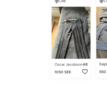
Olle
O
Ralp
Oscar Jacobson
48
550
1050 SEK