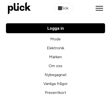
Sök
Logga in
Mode
Elektronik
Märken
Om oss
Nybegagnat
Vanliga frågor
Presentkort