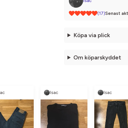
Isac
(17)
Senast akt
Köpa via plick
Om köparskyddet
sac
Isac
Isac