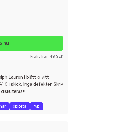
Frakt från 49 SEK
alph Lauren i blått o vitt.
10 i skick. Inga defekter. Skriv
n diskuteras!!
mar
skjorta
fyp