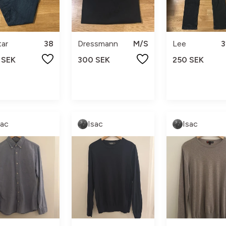
ar
38
Dressmann
M/S
Lee
3
 SEK
300 SEK
250 SEK
sac
Isac
Isac