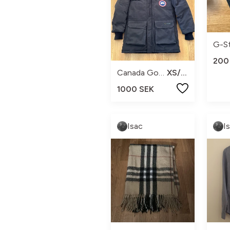
G-St
200
Canada Goose
XS/TP
1000 SEK
Isac
I