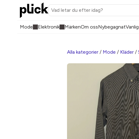
Mode
Elektronik
Märken
Om oss
Nybegagnat
Vanlig
Alla kategorier
/
Mode
/
Kläder
/