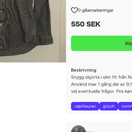
0 gillamarkeringar
550 SEK
Beskrivning
Snygg skjorta i slim fit från R
Använd max 1 gång där av 9,5/
vid eventuella frågor. Pris ka
ralphlauren
grisch
som