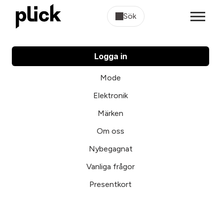
Sök
Logga in
Mode
Elektronik
Märken
Om oss
Nybegagnat
Vanliga frågor
Presentkort