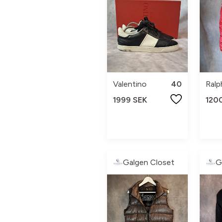
Valentino
40
Ralp
1999 SEK
120
Galgen Closet
G