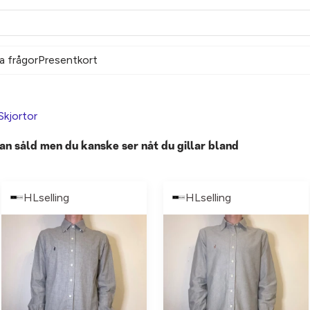
a frågor
Presentkort
Skjortor
an såld men du kanske ser nåt du gillar bland
HLselling
HLselling