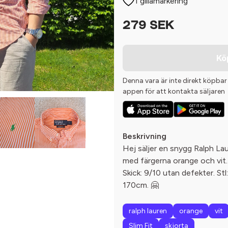
1 gillamarkering
279 SEK
Kö
Denna vara är inte direkt köpbar
appen för att kontakta säljaren
Beskrivning
Hej säljer en snygg Ralph Lau
med färgerna orange och vit.
Skick: 9/10 utan defekter. Stl:
170cm. 🤗
ralph lauren
orange
vit
Slim Fit
skjorta