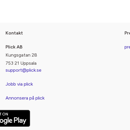
Kontakt
Pr
Plick AB
pr
Kungsgatan 28
753 21 Uppsala
support@plick.se
Jobb via plick
Annonsera på plick