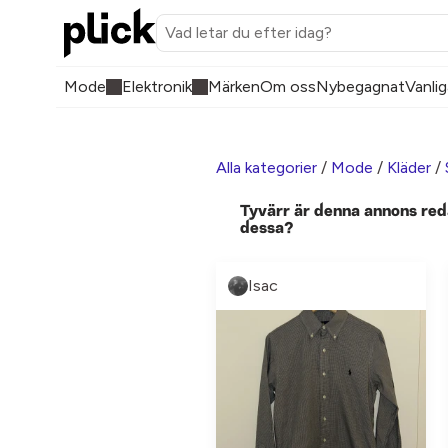
Mode
Elektronik
Märken
Om oss
Nybegagnat
Vanlig
Alla kategorier
/
Mode
/
Kläder
/
Tyvärr är denna annons red
dessa?
Isac