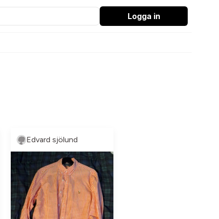
Logga in
Edvard sjölund