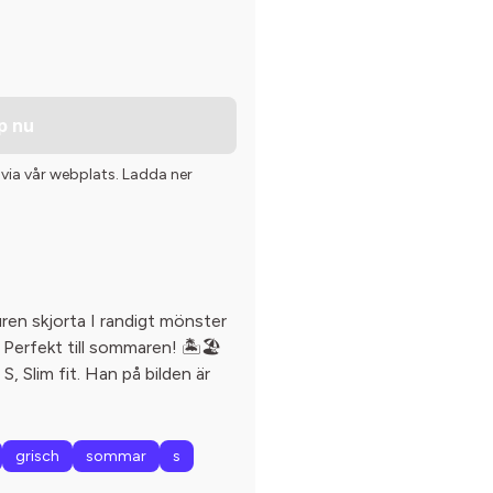
p nu
 via vår webplats. Ladda ner
ren skjorta I randigt mönster
 Perfekt till sommaren! 🏝🏖
 S, Slim fit. Han på bilden är
grisch
sommar
s