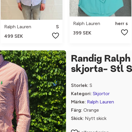
Ralph Lauren
herr s
Ralph Lauren
S
399 SEK
499 SEK
Randig Ralph
skjorta- Stl S
Storlek:
S
Kategori:
Skjortor
Märke:
Ralph Lauren
Färg:
Orange
Skick:
Nytt skick