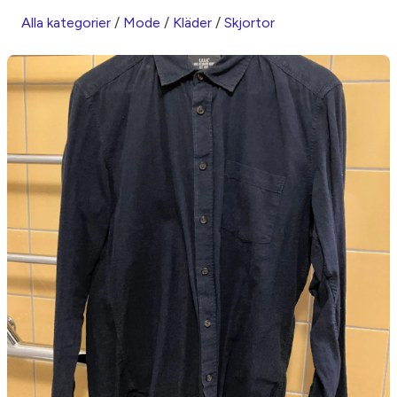
Alla kategorier
/
Mode
/
Kläder
/
Skjortor