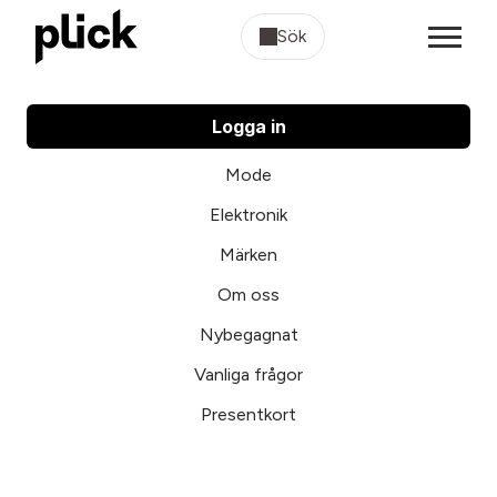
Sök
Logga in
Mode
Elektronik
Märken
Om oss
Nybegagnat
Vanliga frågor
Presentkort