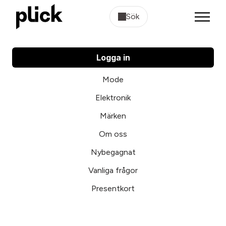
Sök
Logga in
Mode
Elektronik
Märken
Om oss
Nybegagnat
Vanliga frågor
Presentkort