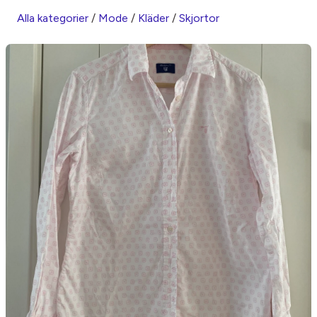
Alla kategorier
/
Mode
/
Kläder
/
Skjortor