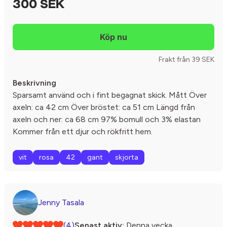
300 SEK
Frakt från 39 SEK
Beskrivning
Sparsamt använd och i fint begagnat skick. Mått Över
axeln: ca 42 cm Över bröstet: ca 51 cm Längd från
axeln och ner: ca 68 cm 97% bomull och 3% elastan
Kommer från ett djur och rökfritt hem.
vit
rosa
42
gant
skjorta
Jenny Tasala
(4)
Senast aktiv:
Denna vecka