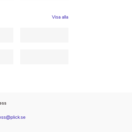
Visa alla
ess
ess@plick.se