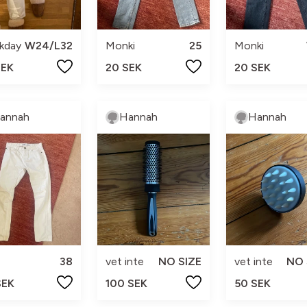
kday
W24/L32
Monki
25
Monki
SEK
20 SEK
20 SEK
annah
Hannah
Hannah
38
vet inte
NO SIZE
vet inte
NO 
SEK
100 SEK
50 SEK