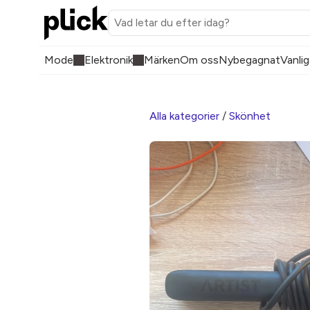
Mode
Elektronik
Märken
Om oss
Nybegagnat
Vanlig
Alla kategorier
/
Skönhet