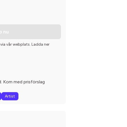
p nu
 via vår webplats. Ladda ner
d. Kom med prisförslag
Artist