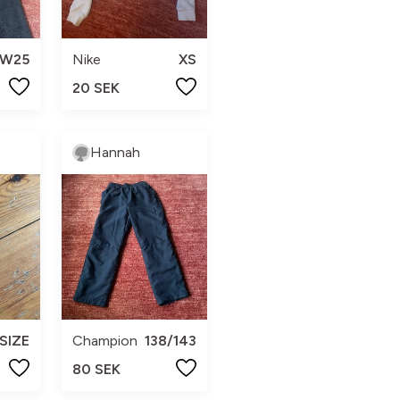
W25
Nike
XS
20 SEK
Hannah
SIZE
Champion
138/143
80 SEK