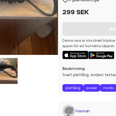
299 SEK
Kö
Denna vara är inte direkt köpbar
appen för att kontakta säljaren
Beskrivning
Svart plattång, endast testa
plattång
power
nordic
Hannah