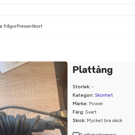
a frågor
Presentkort
Plattång
Storlek:
-
Kategori:
Skönhet
Märke:
Power
Färg:
Svart
Skick:
Mycket bra skick
0 gillamarkeringar