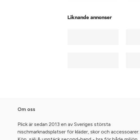
Liknande annonser
Om oss
Plick är sedan 2013 en av Sveriges största
nischmarknadsplatser för kläder, skor och accessoarer.
Köp, sälj & upptäck second-hand - bra för både miljön