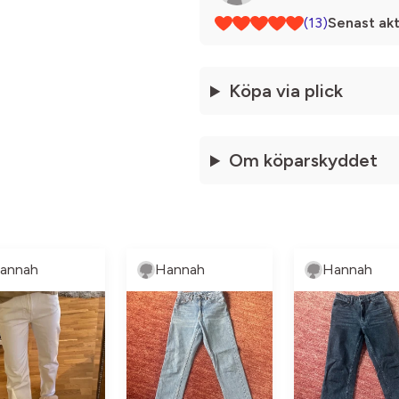
(13)
Senast akt
Köpa via plick
Om köparskyddet
annah
Hannah
Hannah