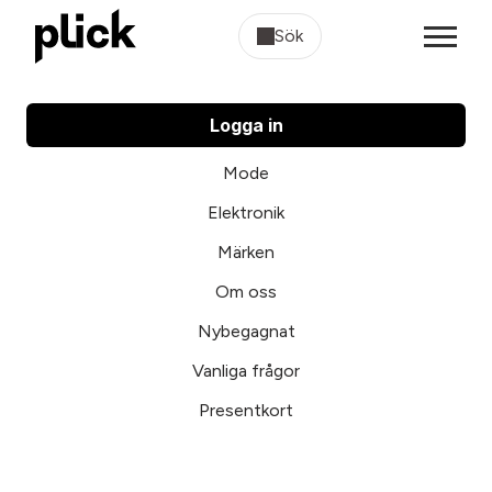
Sök
Logga in
Mode
Elektronik
Märken
Om oss
Nybegagnat
Vanliga frågor
Presentkort