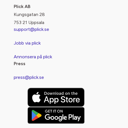
Plick AB
Kungsgatan 28
753 21 Uppsala
support@plick.se
Jobb via plick
Annonsera på plick
Press
press@plick.se