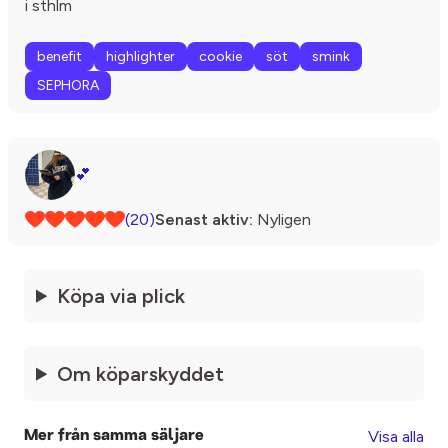
i sthlm
benefit
highlighter
cookie
söt
smink
SEPHORA
💕
(20)
Senast aktiv:
Nyligen
Köpa via plick
Om köparskyddet
Visa alla
Mer från samma säljare