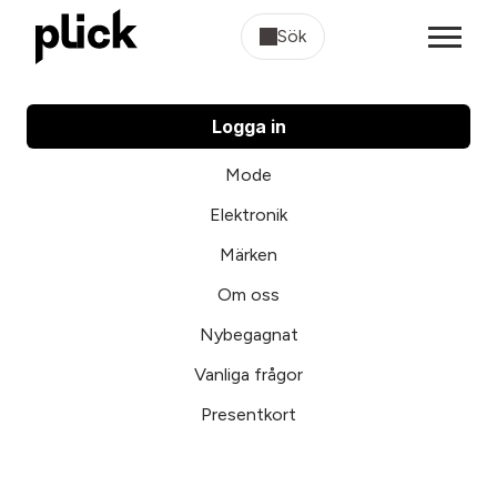
Sök
Logga in
Mode
Elektronik
Märken
Om oss
Nybegagnat
Vanliga frågor
Presentkort