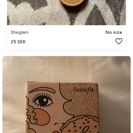
Sheglam
No size
25 SEK