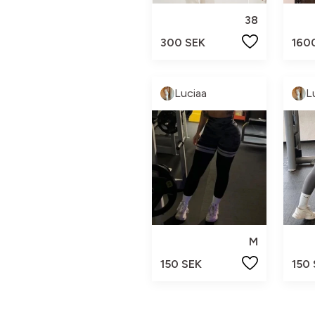
38
300 SEK
160
Luciaa
L
M
150 SEK
150