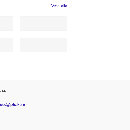
Visa alla
ess
ess@plick.se