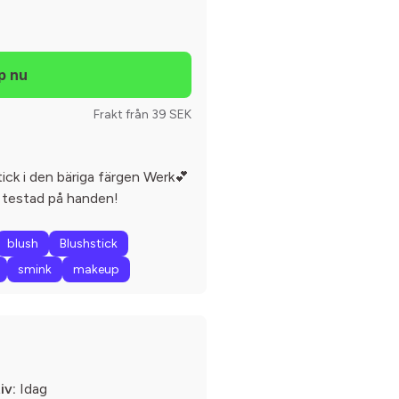
Frakt från 39 SEK
ick i den bäriga färgen Werk💕
 testad på handen!
blush
Blushstick
smink
makeup
iv:
Idag