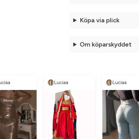
Köpa via plick
Om köparskyddet
uciaa
Luciaa
Luciaa