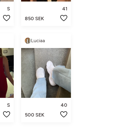
S
41
850 SEK
Luciaa
S
40
500 SEK