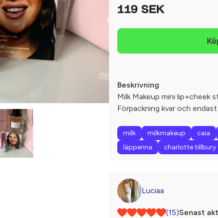
119 SEK
Beskrivning
Milk Makeup mini lip+cheek st
Förpackning kvar och endast
milk
milkmakeup
caia
läppenna
charlotte tillbury
Luciaa
(15)
Senast akt