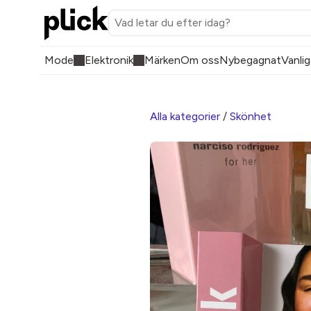
Mode
Elektronik
Märken
Om oss
Nybegagnat
Vanlig
Alla kategorier
/
Skönhet