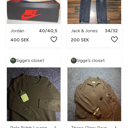
Jordan
40/40,5
Jack & Jones
34/32
400 SEK
200 SEK
Sigge’s closet
Sigge’s closet
Polo Ralph Lauren
L
These Glory Days
L