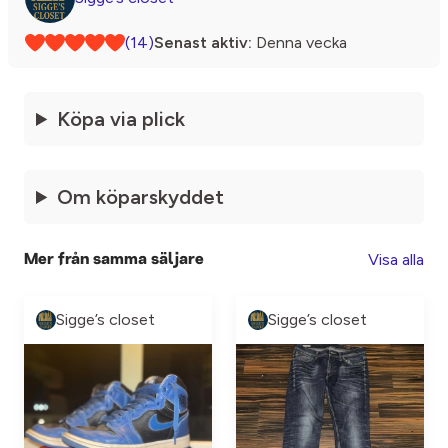
(14)
Senast aktiv:
Denna vecka
Köpa via plick
Om köparskyddet
Visa alla
Mer från samma säljare
Sigge’s closet
Sigge’s closet