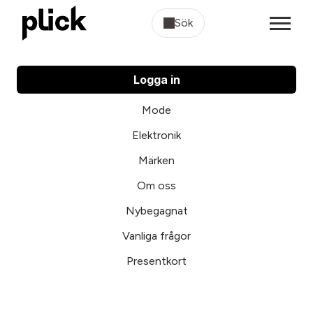
Sök
Logga in
Mode
Elektronik
Märken
Om oss
Nybegagnat
Vanliga frågor
Presentkort