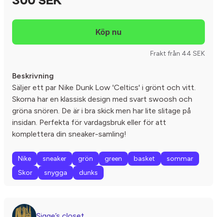
300 SEK
Frakt från 44 SEK
Beskrivning
Säljer ett par Nike Dunk Low 'Celtics' i grönt och vitt.
Skorna har en klassisk design med svart swoosh och
gröna snören. De är i bra skick men har lite slitage på
insidan. Perfekta för vardagsbruk eller för att
komplettera din sneaker-samling!
Nike
sneaker
grön
green
basket
sommar
Skor
snygga
dunks
Sigge’s closet