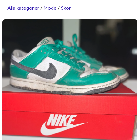
Alla kategorier
/
Mode
/
Skor