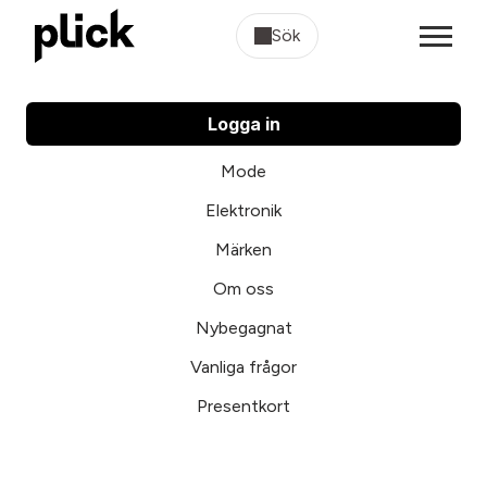
Sök
Logga in
Mode
Elektronik
Märken
Om oss
Nybegagnat
Vanliga frågor
Presentkort