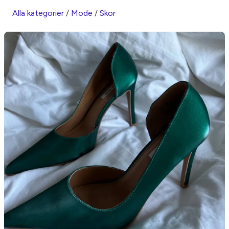
Alla kategorier
/
Mode
/
Skor