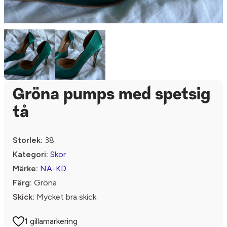
Gröna pumps med spetsig
tå
Storlek:
38
Kategori:
Skor
Märke:
NA-KD
Färg:
Gröna
Skick:
Mycket bra skick
1 gillamarkering