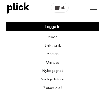
Sök
Logga in
Mode
Elektronik
Märken
Om oss
Nybegagnat
Vanliga frågor
Presentkort