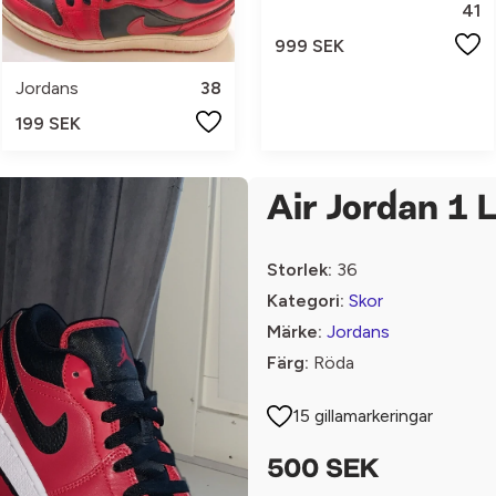
41
999 SEK
Jordans
38
199 SEK
Air Jordan 1 
Storlek:
36
Kategori:
Skor
Märke:
Jordans
Färg:
Röda
15 gillamarkeringar
500 SEK