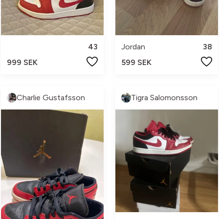
43
Jordan
38
999 SEK
599 SEK
Charlie Gustafsson
Tigra Salomonsson