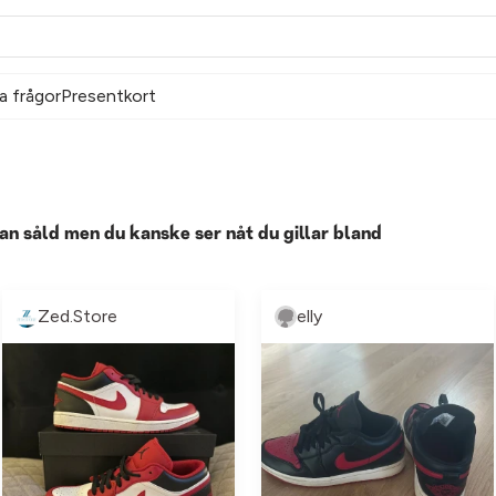
a frågor
Presentkort
an såld men du kanske ser nåt du gillar bland
Zed.Store
elly