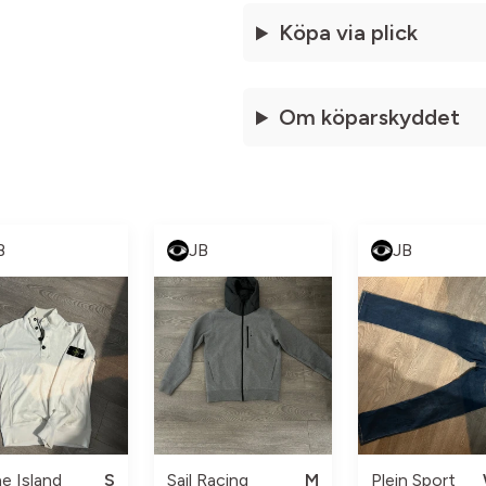
Köpa via plick
Om köparskyddet
B
JB
JB
e Island
S
Sail Racing
M
Plein Sport