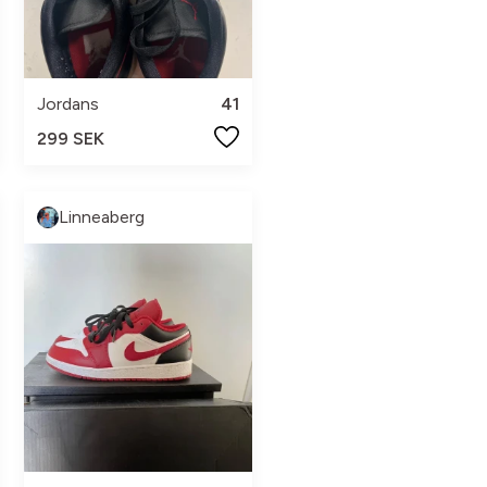
Jordans
41
299 SEK
Linneaberg