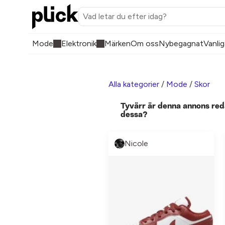
Mode
Elektronik
Märken
Om oss
Nybegagnat
Vanlig
Alla kategorier
/
Mode
/
Skor
Tyvärr är denna annons red
dessa?
Nicole