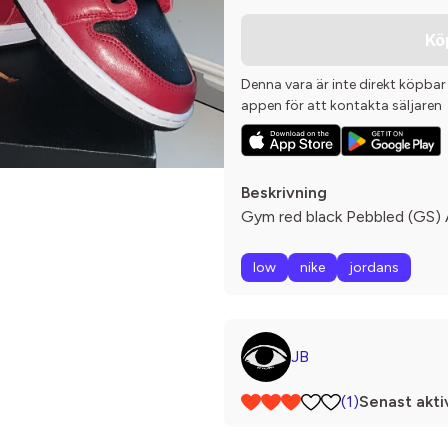
Kö
Denna vara är inte direkt köpbar
appen för att kontakta säljaren
Beskrivning
Gym red black Pebbled (GS) A
low
nike
jordans
JB
(1)
Senast akti