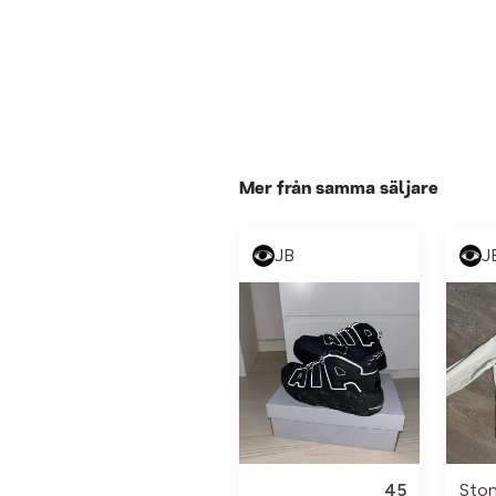
Mer från samma säljare
JB
J
45
Ston