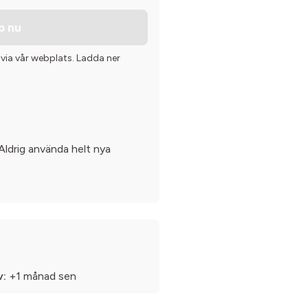
p nu
 via vår webplats. Ladda ner
ldrig använda helt nya
v:
+1 månad sen