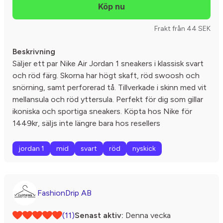
Frakt från 44 SEK
Beskrivning
Säljer ett par Nike Air Jordan 1 sneakers i klassisk svart
och röd färg. Skorna har högt skaft, röd swoosh och
snörning, samt perforerad tå. Tillverkade i skinn med vit
mellansula och röd yttersula. Perfekt för dig som gillar
ikoniska och sportiga sneakers. Köpta hos Nike för
1449kr, säljs inte längre bara hos resellers
jordan 1
mid
svart
röd
nyskick
FashionDrip AB
(11)
Senast aktiv:
Denna vecka