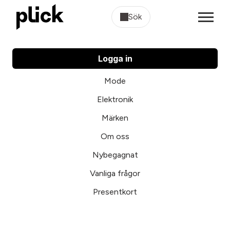
Sök
Logga in
Mode
Elektronik
Märken
Om oss
Nybegagnat
Vanliga frågor
Presentkort