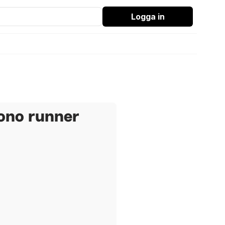
Logga in
ono runner