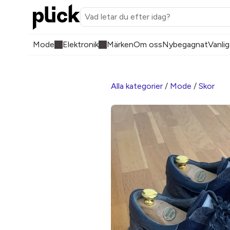
Mode
Elektronik
Märken
Om oss
Nybegagnat
Vanlig
Alla kategorier
/
Mode
/
Skor