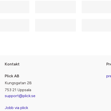
Kontakt
Pr
Plick AB
pr
Kungsgatan 28
753 21 Uppsala
support@plick.se
Jobb via plick