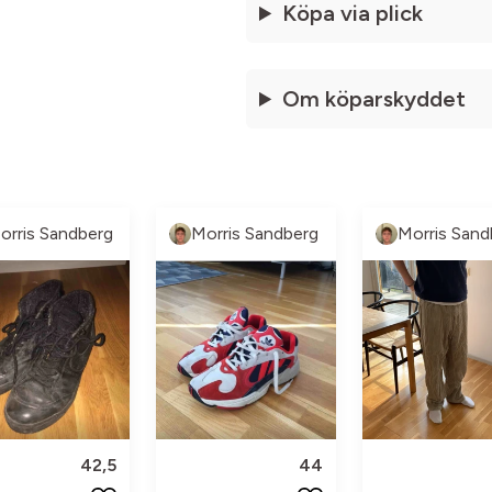
Köpa via plick
Om köparskyddet
orris Sandberg
Morris Sandberg
Morris Sand
42,5
44