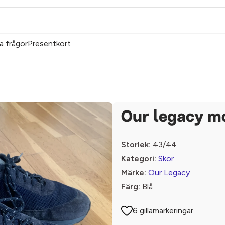
a frågor
Presentkort
Our legacy m
Storlek:
43/44
Kategori:
Skor
Märke:
Our Legacy
Färg:
Blå
6 gillamarkeringar