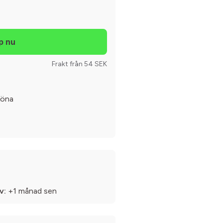
Frakt från 54 SEK
köna
v:
+1 månad sen