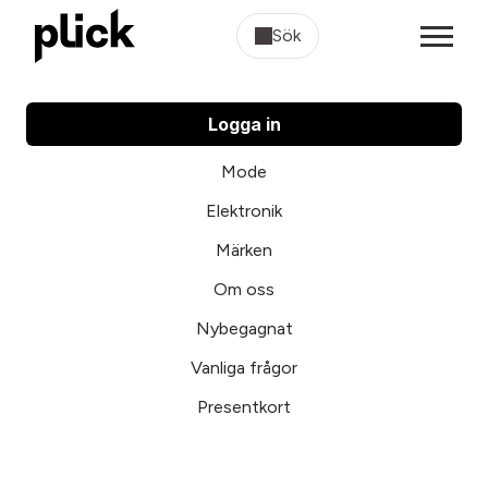
Sök
Logga in
Mode
Elektronik
Märken
Om oss
Nybegagnat
Vanliga frågor
Presentkort