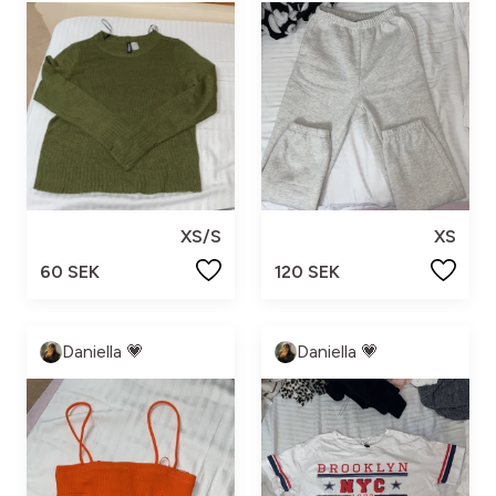
XS/S
XS
60 SEK
120 SEK
Daniella 💗
Daniella 💗