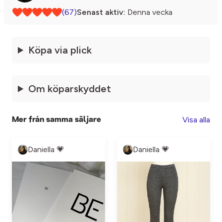
(67)
Senast aktiv:
Denna vecka
Köpa via plick
Om köparskyddet
Visa alla
Mer från samma säljare
Daniella 💗
Daniella 💗