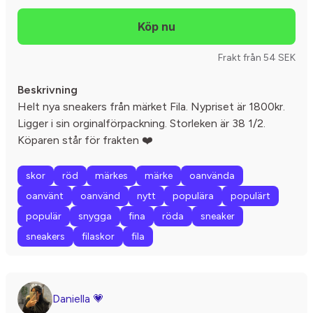
Frakt från 54 SEK
Beskrivning
Helt nya sneakers från märket Fila. Nypriset är 1800kr.
Ligger i sin orginalförpackning. Storleken är 38 1/2.
Köparen står för frakten ❤️
skor
röd
märkes
märke
oanvända
oanvänt
oanvänd
nytt
populära
populärt
populär
snygga
fina
röda
sneaker
sneakers
filaskor
fila
Daniella 💗