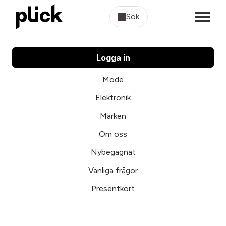
Sök
Logga in
Mode
Elektronik
Märken
Om oss
Nybegagnat
Vanliga frågor
Presentkort