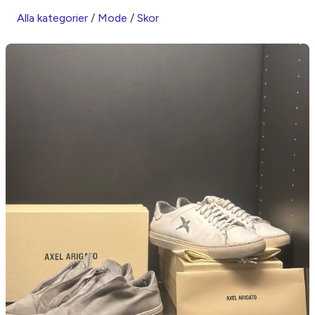
Alla kategorier
/
Mode
/
Skor