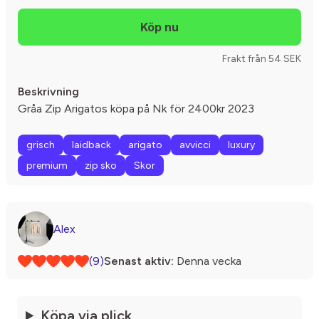
Frakt från 54 SEK
Beskrivning
Gråa Zip Arigatos köpa på Nk för 2400kr 2023
grisch
laidback
arigato
avvicci
luxury
premium
zip sko
Skor
Alex
(9)
Senast aktiv:
Denna vecka
Köpa via plick