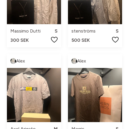
Massimo Dutti
S
stenströms
S
300 SEK
500 SEK
Alex
Alex
Axel Arigato
M
Morris
S