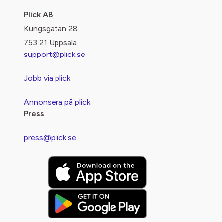
Plick AB
Kungsgatan 28
753 21 Uppsala
support@plick.se
Jobb via plick
Annonsera på plick
Press
press@plick.se