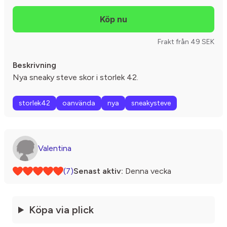
Frakt från 49 SEK
Beskrivning
Nya sneaky steve skor i storlek 42.
storlek42
oanvända
nya
sneakysteve
Valentina
(7)
Senast aktiv:
Denna vecka
Köpa via plick