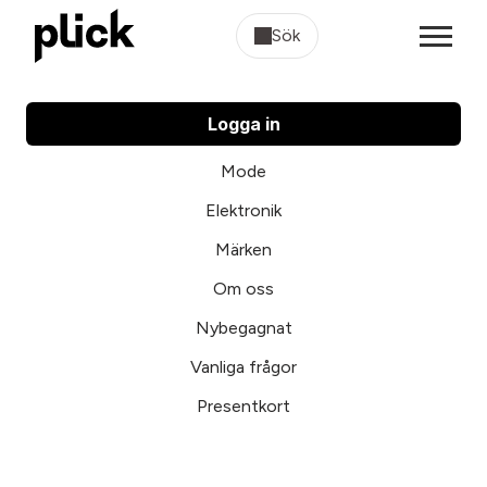
Sök
Logga in
Mode
Elektronik
Märken
Om oss
Nybegagnat
Vanliga frågor
Presentkort