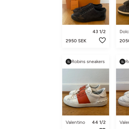
43 1/2
Dolc
2950 SEK
205
Robins sneakers
R
Valentino
44 1/2
Vale