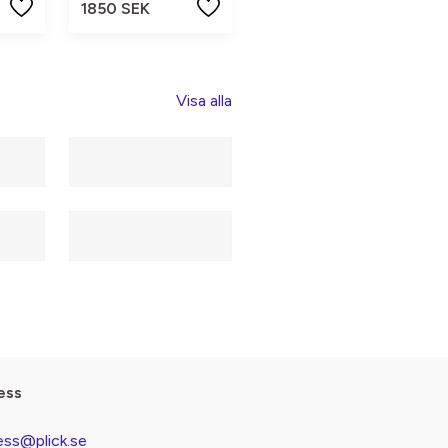
1850 SEK
Visa alla
ess
ess@plick.se