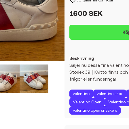
1600 SEK
Beskrivning
Säljer nu dessa fina valentino
Storlek 39 | Kvitto finns och 
frågor eller funderingar
valentino
valentino skor
Valentino Open
Valentino 
valentino open sneakers