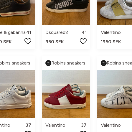
e & gabanna
41
Dsquared2
41
Valentino
0 SEK
950 SEK
1950 SEK
obins sneakers
Robins sneakers
Robins snea
ntino
37
Valentino
37
Valentino