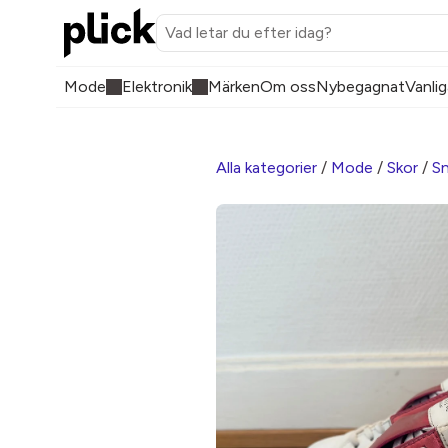
Mode
Elektronik
Märken
Om oss
Nybegagnat
Vanlig
Alla kategorier
/
Mode
/
Skor
/
Sn