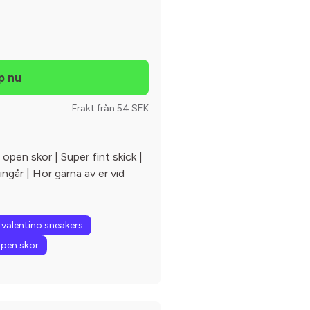
Frakt från 54 SEK
 open skor | Super fint skick |
ingår | Hör gärna av er vid
valentino sneakers
open skor