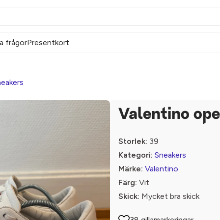
a frågor
Presentkort
eakers
Valentino op
Storlek:
39
Kategori:
Sneakers
Märke:
Valentino
Färg:
Vit
Skick:
Mycket bra skick
38 gillamarkeringar