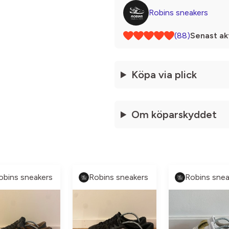
Robins sneakers
(88)
Senast akt
Köpa via plick
Om köparskyddet
obins sneakers
Robins sneakers
Robins snea