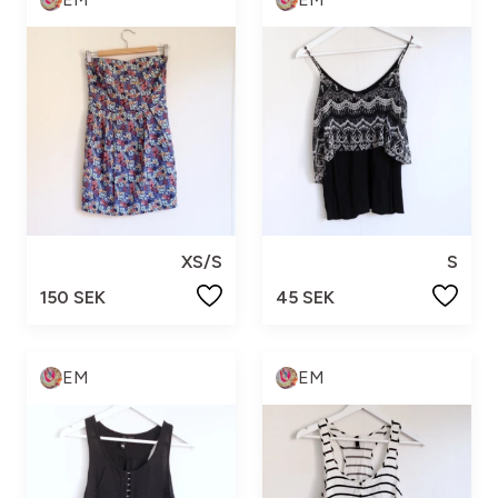
XS/S
S
150 SEK
45 SEK
EM
EM