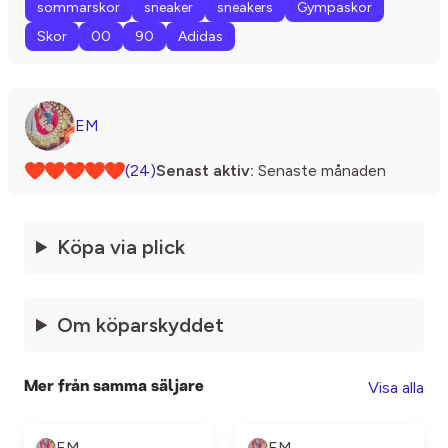
sommarskor
sneaker
sneakers
Gympaskor
Skor
00
90
Adidas
EM
(24)
Senast aktiv:
Senaste månaden
Köpa via plick
Om köparskyddet
Visa alla
Mer från samma säljare
EM
EM