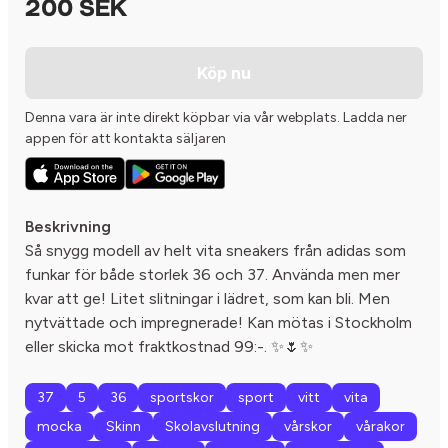
200 SEK
Köp nu
Denna vara är inte direkt köpbar via vår webplats. Ladda ner
appen för att kontakta säljaren
Beskrivning
Så snygg modell av helt vita sneakers från adidas som
funkar för både storlek 36 och 37. Använda men mer
kvar att ge! Litet slitningar i lädret, som kan bli. Men
nytvättade och impregnerade! Kan mötas i Stockholm
eller skicka mot fraktkostnad 99:-. ✨🌷✨
37
5
36
sportskor
sport
vitt
vita
mocka
Skinn
Skolavslutning
vårskor
vårakor