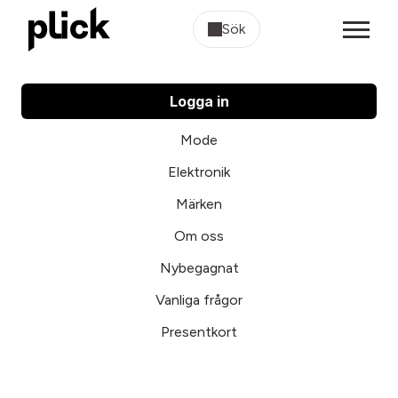
Sök
Logga in
Mode
Elektronik
Märken
Om oss
Nybegagnat
Vanliga frågor
Presentkort