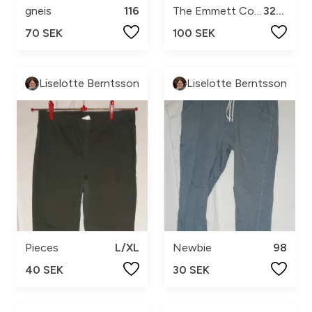
gneis
116
The Emmett Company
32/32
70 SEK
100 SEK
Liselotte Berntsson
Liselotte Berntsson
Pieces
L/XL
Newbie
98
40 SEK
30 SEK