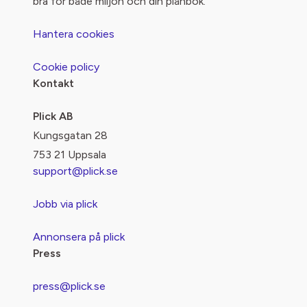
bra för både miljön och din plånbok.
Hantera cookies
Cookie policy
Kontakt
Plick AB
Kungsgatan 28
753 21 Uppsala
support@plick.se
Jobb via plick
Annonsera på plick
Press
press@plick.se