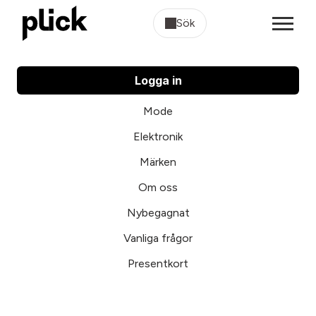
Sök
Logga in
Mode
Elektronik
Märken
Om oss
Nybegagnat
Vanliga frågor
Presentkort