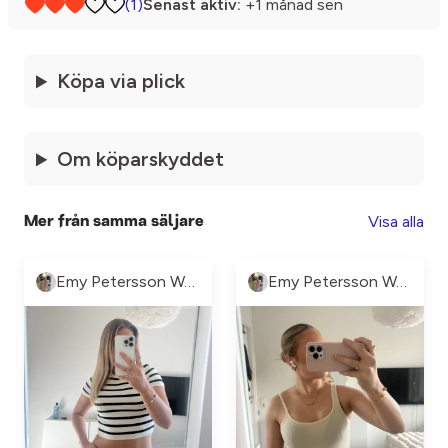
(1)
Senast aktiv:
+1 månad sen
Köpa via plick
Om köparskyddet
Visa alla
Mer från samma säljare
Emy Petersson Wennborg
Emy Petersson Wennborg