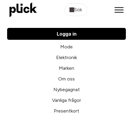
Sök
Logga in
Mode
Elektronik
Märken
Om oss
Nybegagnat
Vanliga frågor
Presentkort