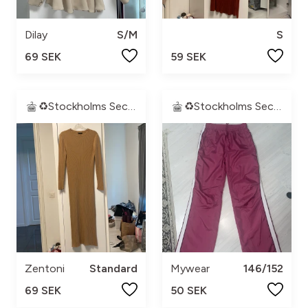
Dilay
S/M
S
69 SEK
59 SEK
♻️Stockholms Second Hand♻️
♻️Stockholms Second Hand♻️
Zentoni
Standard
Mywear
146/152
69 SEK
50 SEK