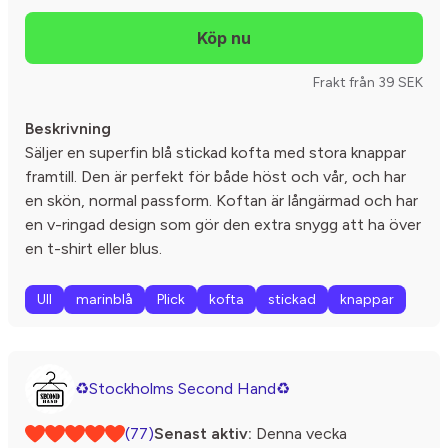
Frakt från 39 SEK
Beskrivning
Säljer en superfin blå stickad kofta med stora knappar
framtill. Den är perfekt för både höst och vår, och har
en skön, normal passform. Koftan är långärmad och har
en v-ringad design som gör den extra snygg att ha över
en t-shirt eller blus.
Ull
marinblå
Plick
kofta
stickad
knappar
♻️Stockholms Second Hand♻️
(77)
Senast aktiv:
Denna vecka