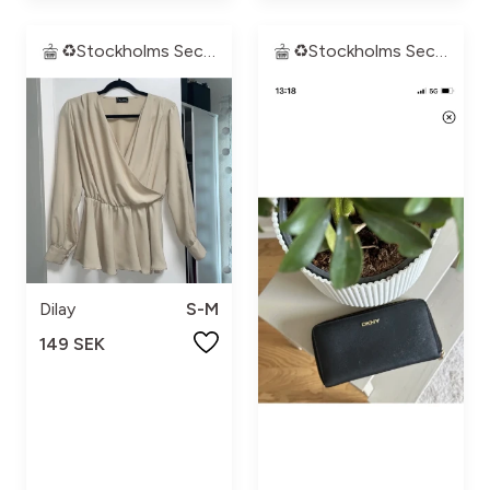
♻️Stockholms Second Hand♻️
♻️Stockholms Second Hand♻️
Dilay
S-M
149 SEK