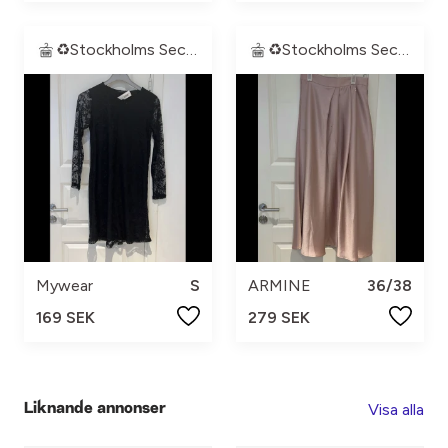
♻️Stockholms Second Hand♻️
♻️Stockholms Second Hand♻️
Mywear
S
ARMINE
36/38
169 SEK
279 SEK
Visa alla
Liknande annonser