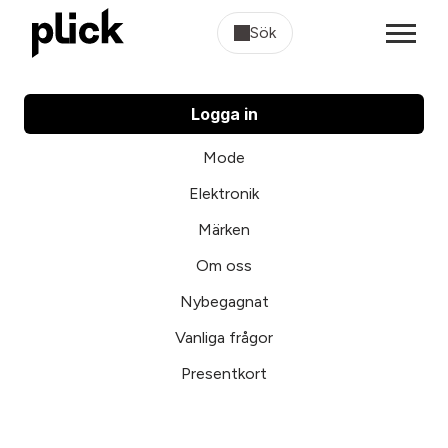
Sök
Logga in
Mode
Elektronik
Märken
Om oss
Nybegagnat
Vanliga frågor
Presentkort