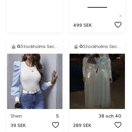
-
499 SEK
♻️Stockholms Second Hand♻️
♻️Stockholms Second Hand♻️
Shein
S
38 och 40
39 SEK
289 SEK