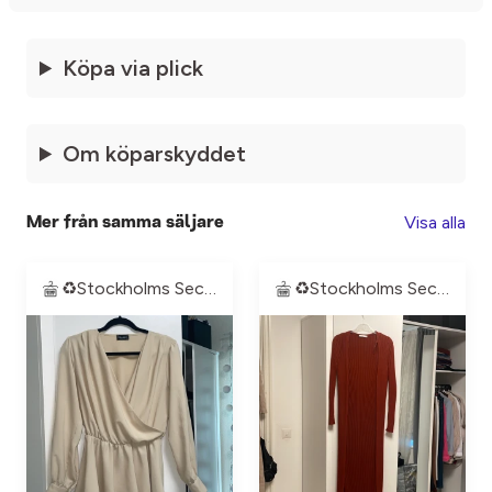
Köpa via plick
Om köparskyddet
Visa alla
Mer från samma säljare
♻️Stockholms Second Hand♻️
♻️Stockholms Second Hand♻️