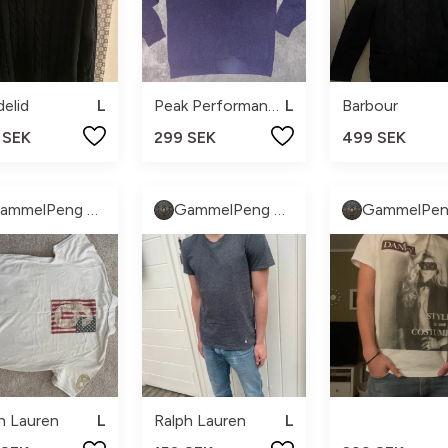
elid
L
Peak Performance
L
Barbour
 SEK
299 SEK
499 SEK
GammelPeng UF
GammelPeng UF
h Lauren
L
Ralph Lauren
L