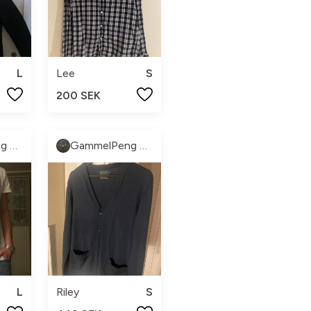
L
Lee
S
200 SEK
GammelPeng UF
GammelPeng UF
L
Riley
S