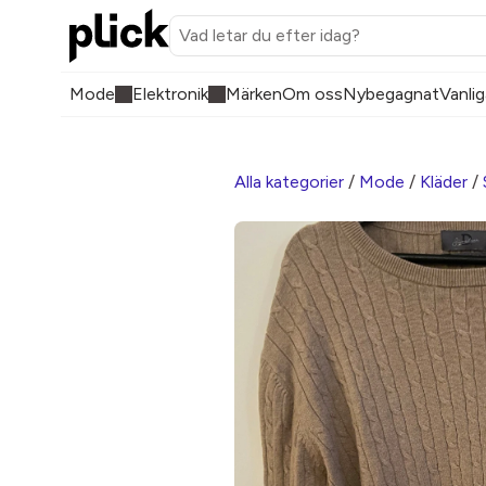
Mode
Elektronik
Märken
Om oss
Nybegagnat
Vanlig
Alla kategorier
/
Mode
/
Kläder
/