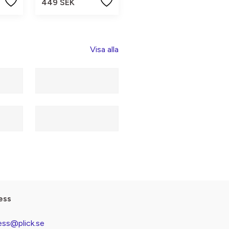
449 SEK
Visa alla
ess
ess@plick.se