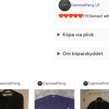
GammelPeng UF
(19)
Senast akt
Köpa via plick
Om köparskyddet
GammelPeng UF
GammelPeng UF