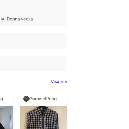
iv:
Denna vecka
Visa alla
GammelPeng UF
GammelPeng UF