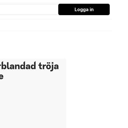
Logga in
blandad tröja
e