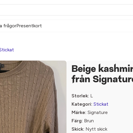
a frågor
Presentkort
Stickat
Beige kashmir
från Signatur
Storlek:
L
Kategori:
Stickat
Märke:
Signature
Färg:
Brun
Skick:
Nytt skick