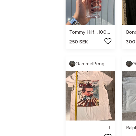
Tommy Hilfiger
100 ml
Bond
250 SEK
300
GammelPeng UF
L
Ralp