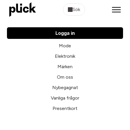
Sök
Logga in
Mode
Elektronik
Märken
Om oss
Nybegagnat
Vanliga frågor
Presentkort