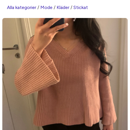
Alla kategorier
/
Mode
/
Kläder
/
Stickat