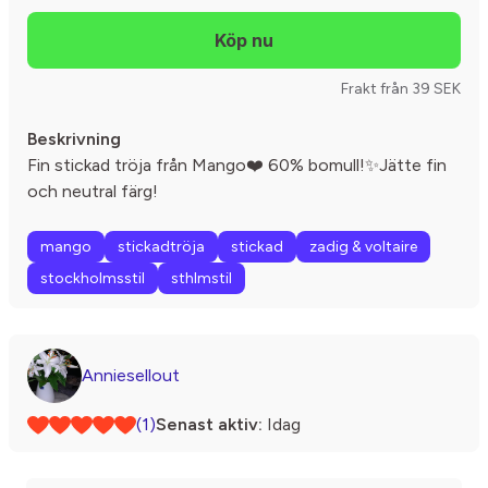
Frakt från 39 SEK
Beskrivning
Fin stickad tröja från Mango❤️ 60% bomull!✨Jätte fin
och neutral färg!
mango
stickadtröja
stickad
zadig & voltaire
stockholmsstil
sthlmstil
Anniesellout
(1)
Senast aktiv:
Idag