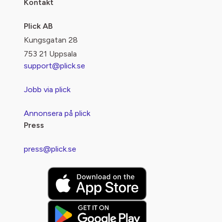
Kontakt
Plick AB
Kungsgatan 28
753 21 Uppsala
support@plick.se
Jobb via plick
Annonsera på plick
Press
press@plick.se