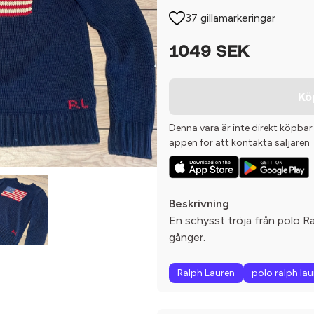
37 gillamarkeringar
1049 SEK
Kö
Denna vara är inte direkt köpbar
appen för att kontakta säljaren
Beskrivning
En schysst tröja från polo Ra
gånger.
Ralph Lauren
polo ralph lau