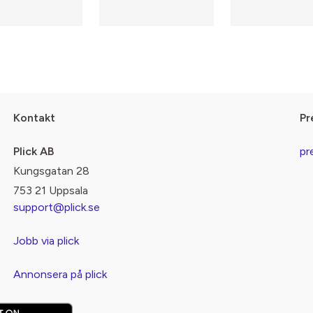
Kontakt
Pr
Plick AB
pr
Kungsgatan 28
753 21 Uppsala
support@plick.se
Jobb via plick
Annonsera på plick