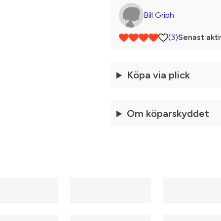
Bill Griph
(3)
Senast akti
Köpa via plick
Om köparskyddet