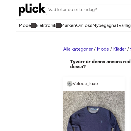
Mode
Elektronik
Märken
Om oss
Nybegagnat
Vanlig
Alla kategorier
/
Mode
/
Kläder
/
Tyvärr är denna annons red
dessa?
Veloce_luxe