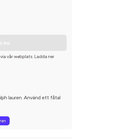
p nu
 via vår webplats. Ladda ner
lph lauren. Använd ett fåtal
ren