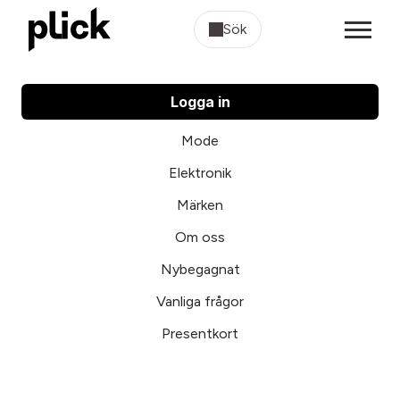
Sök
Logga in
Mode
Elektronik
Märken
Om oss
Nybegagnat
Vanliga frågor
Presentkort