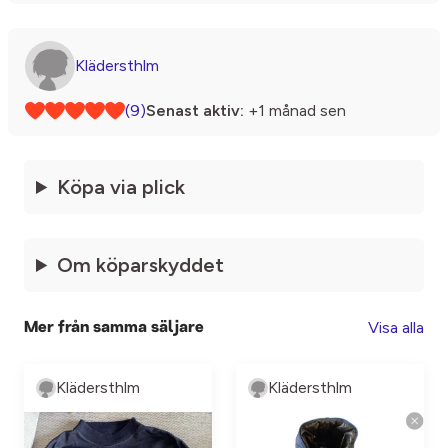
Klädersthlm
(9)
Senast aktiv:
+1 månad sen
Köpa via plick
Om köparskyddet
Visa alla
Mer från samma säljare
Klädersthlm
Klädersthlm