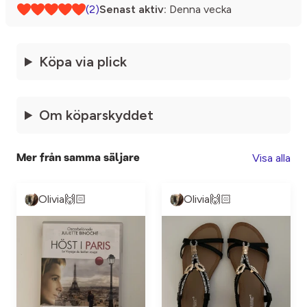
(2)
Senast aktiv:
Denna vecka
Köpa via plick
Om köparskyddet
Visa alla
Mer från samma säljare
Olivia🙌🏻
Olivia🙌🏻