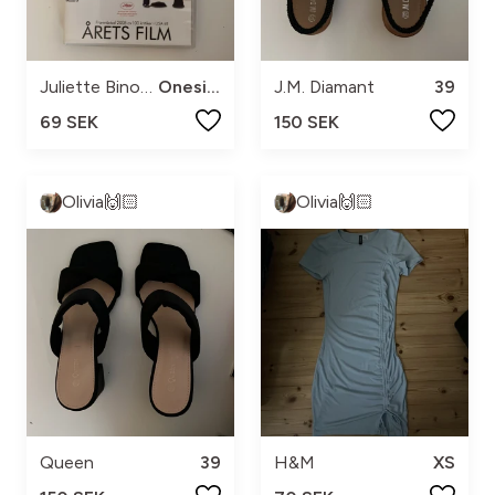
Juliette Binoche
Onesize
J.M. Diamant
39
69 SEK
150 SEK
Olivia🙌🏻
Olivia🙌🏻
Queen
39
H&M
XS