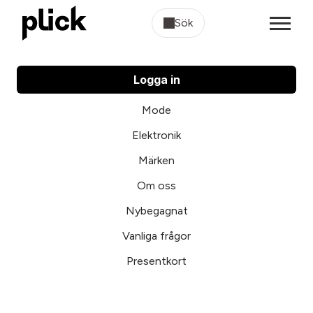
Sök
Logga in
Mode
Elektronik
Märken
Om oss
Nybegagnat
Vanliga frågor
Presentkort