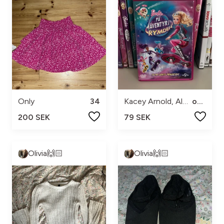
Only
34
Kacey Arnold, Alexandra Kavada, Tony Bunn
one size
200 SEK
79 SEK
Olivia🙌🏻
Olivia🙌🏻