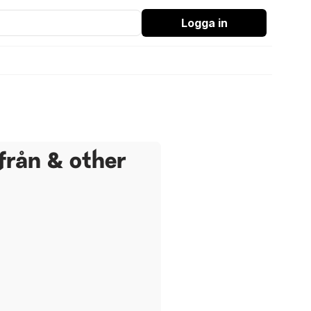
Logga in
 från & other