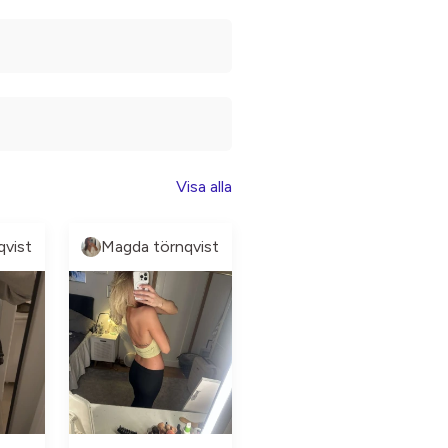
Visa alla
qvist
Magda törnqvist