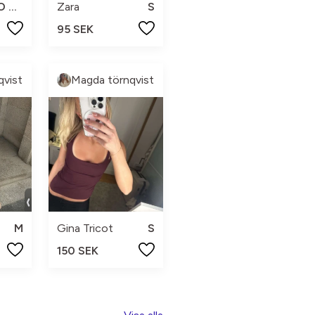
NO SIZE
Zara
S
95 SEK
qvist
Magda törnqvist
M
Gina Tricot
S
150 SEK