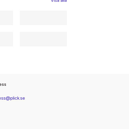
Visa alla
ess
ess@plick.se