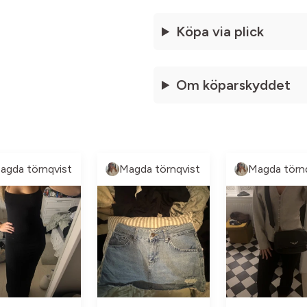
Köpa via plick
Om köparskyddet
agda törnqvist
Magda törnqvist
Magda törn