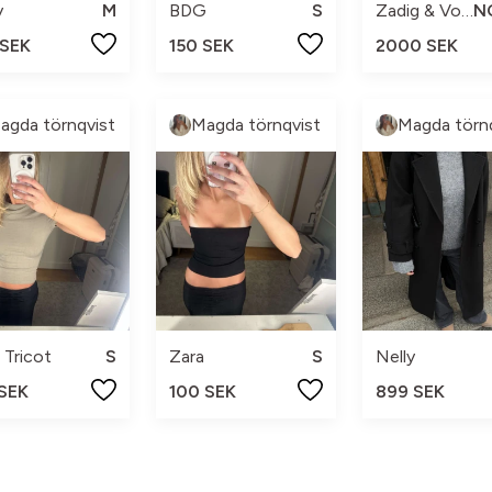
y
M
BDG
S
Zadig & Voltaire
 SEK
150 SEK
2000 SEK
agda törnqvist
Magda törnqvist
Magda törn
 Tricot
S
Zara
S
Nelly
 SEK
100 SEK
899 SEK