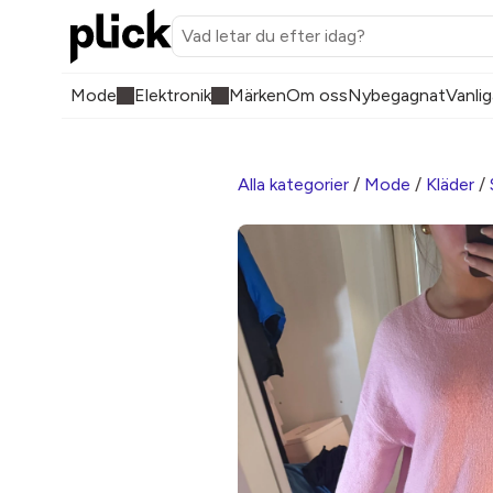
Mode
Elektronik
Märken
Om oss
Nybegagnat
Vanlig
Alla kategorier
/
Mode
/
Kläder
/