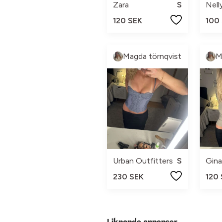
Zara
S
Nell
120 SEK
100
Magda törnqvist
M
Urban Outfitters
S
Gina
230 SEK
120