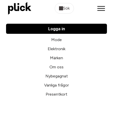
Sök
Logga in
Mode
Elektronik
Märken
Om oss
Nybegagnat
Vanliga frågor
Presentkort