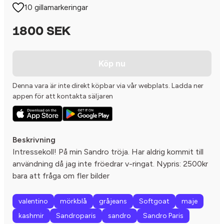
10 gillamarkeringar
1800 SEK
Köp nu
Denna vara är inte direkt köpbar via vår webplats. Ladda ner
appen för att kontakta säljaren
Beskrivning
Intressekoll! På min Sandro tröja. Har aldrig kommit till
användning då jag inte fröedrar v-ringat. Nypris: 2500kr
bara att fråga om fler bilder
valentino
mörkblå
gråjeans
Softgoat
maje
kashmir
Sandroparis
sandro
Sandro Paris