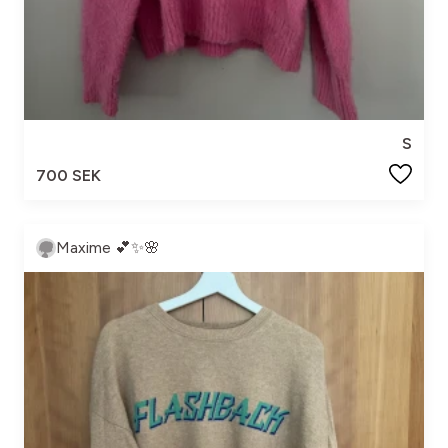
S
700 SEK
Maxime 💕✨🌸