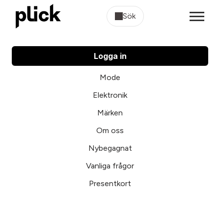
Sök
Logga in
Mode
Elektronik
Märken
Om oss
Nybegagnat
Vanliga frågor
Presentkort