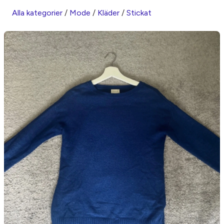
Alla kategorier
/
Mode
/
Kläder
/
Stickat