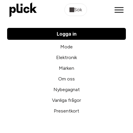
Sök
Logga in
Mode
Elektronik
Märken
Om oss
Nybegagnat
Vanliga frågor
Presentkort