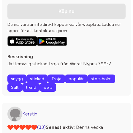
Köp nu
Denna vara är inte direkt köpbar via vår webplats. Ladda ner
appen för att kontakta säljaren
Beskrivning
Jättemysig stickad tröja från Wera! Nypris 799🤍
snygg
stickad
Tröja
populär
stockholm
Salt
trend
wera
Kerstin
(33)
Senast aktiv:
Denna vecka