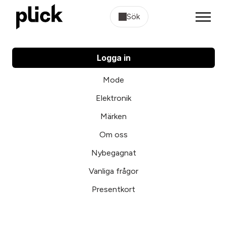
Sök
Logga in
Mode
Elektronik
Märken
Om oss
Nybegagnat
Vanliga frågor
Presentkort