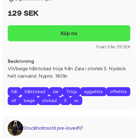
129 SEK
Frakt från 39 SEK
Beskrivning
Vit/beige hålstickad tröja från Zara i storlek S. Nyskick
helt oanvänd. Nypris: 360kr
hål
hålstickad
zar
Tröja
eggwhite
offwhite
vit
beige
stickad
S
xs
Stockholmsstil pre-loved🩷