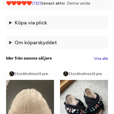
(132)
Senast aktiv:
Denna vecka
Köpa via plick
Om köparskyddet
Visa alla
Mer från samma säljare
Stockholmsstil pre-loved🩷
Stockholmsstil pre-loved🩷