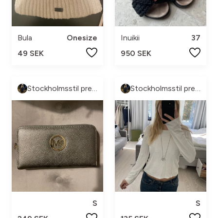
Bula
Onesize
Inuikii
37
49 SEK
950 SEK
Stockholmsstil pre-loved🩷
Stockholmsstil pre-loved🩷
S
S