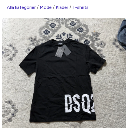
Alla kategorier
/
Mode
/
Kläder
/
T-shirts