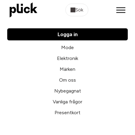
Sök
Logga in
Mode
Elektronik
Märken
Om oss
Nybegagnat
Vanliga frågor
Presentkort