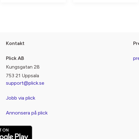
Kontakt
Pr
Plick AB
pr
Kungsgatan 28
753 21 Uppsala
support@plick.se
Jobb via plick
Annonsera på plick