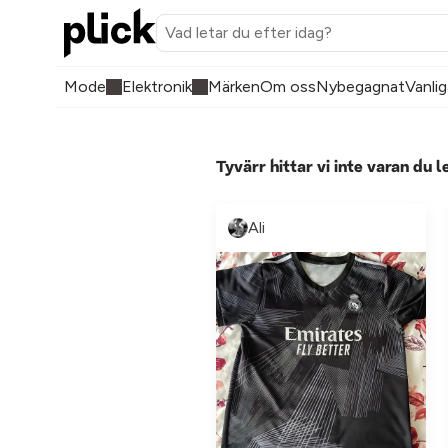
Mode
Elektronik
Märken
Om oss
Nybegagnat
Vanlig
Tyvärr hittar vi inte varan du l
Ali