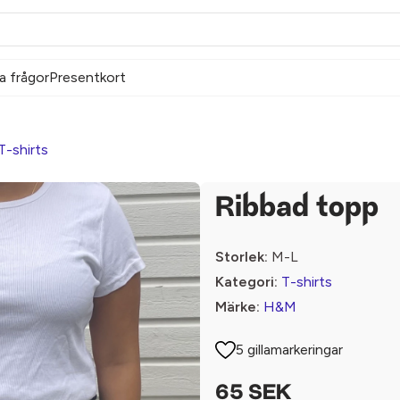
a frågor
Presentkort
T-shirts
Ribbad topp
Storlek:
M-L
Kategori:
T-shirts
Märke:
H&M
5 gillamarkeringar
65 SEK