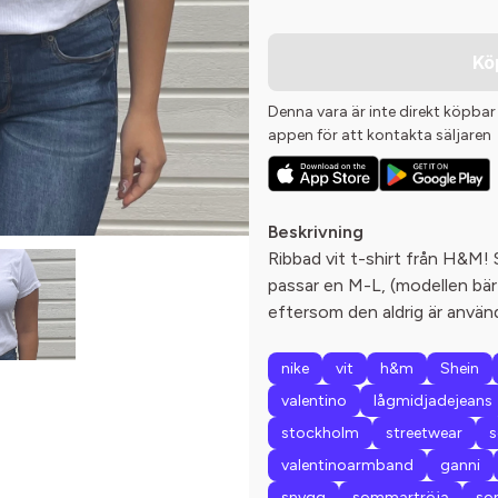
Kö
Denna vara är inte direkt köpbar
appen för att kontakta säljaren
Beskrivning
Ribbad vit t-shirt från H&M! 
passar en M-L, (modellen bär 
eftersom den aldrig är använd
nike
vit
h&m
Shein
valentino
lågmidjadejeans
stockholm
streetwear
s
valentinoarmband
ganni
snygg
sommartröja
so