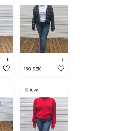
L
L
130 SEK
Alva