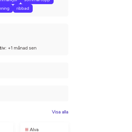
nning
ribbad
iv:
+1 månad sen
Visa alla
Alva