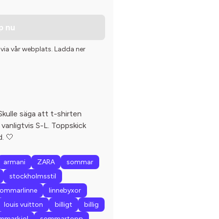
p nu
 via vår webplats. Ladda ner
Skulle säga att t-shirten
vanligtvis S-L. Toppskick
. 🤍
armani
ZARA
sommar
stockholmsstil
ommarlinne
linnebyxor
louis vuitton
billigt
billig
mmarkjol
sommartopp