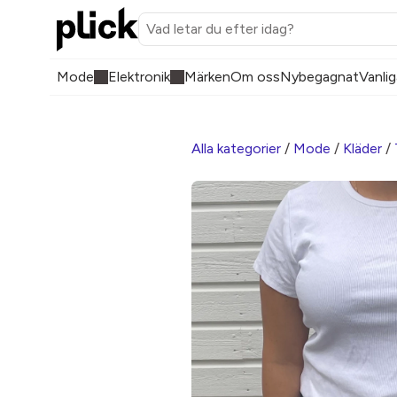
Mode
Elektronik
Märken
Om oss
Nybegagnat
Vanlig
Alla kategorier
/
Mode
/
Kläder
/