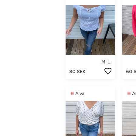
M-L.
80 SEK
60 
Alva
A