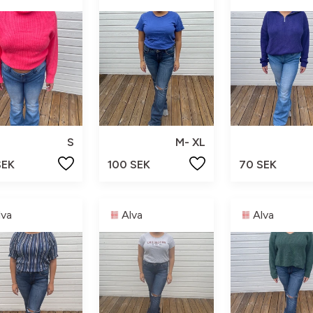
S
M- XL
SEK
100 SEK
70 SEK
lva
Alva
Alva